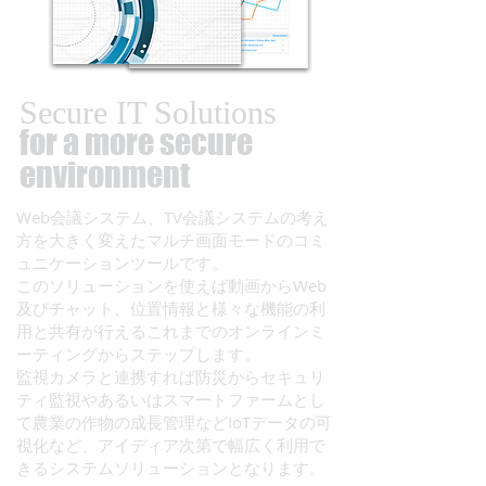
Secure IT Solutions
for a more secure
environment
Web会議システム、TV会議システムの考え
方を大きく変えたマルチ画面モードのコミ
ュニケーションツールです。​
このソリューションを使えば動画からWeb
及びチャット、位置情報と様々な機能の利
用と共有が行えるこれまでのオンラインミ
ーティングからステップします。​​
監視カメラと連携すれば防災からセキュリ
ティ監視やあるいはスマートファームとし
て農業の作物の成長管理などIoTデータの可
視化など、アイディア次第で幅広く利用で
きるシステムソリューションとなります。