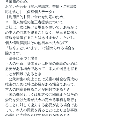
考業務のため。
お問い合わせ（開示等請求、苦情・ご相談対
応を含む）（保有個人データ）
【利用目的】問い合わせ対応のため。
２．個人情報の第三者提供について
当社は、次に掲げる場合を除いて、あらかじ
め本人の同意を得ることなく、第三者に個人
情報を提供することはありません。ただし、
個人情報保護法その他日本の法令(以下、
「法令」といいます。)で認められる場合を
除きます。
・法令に基づく場合
・人の生命、身体または財産の保護のために
必要がある場合であって、本人の同意を得る
ことが困難であるとき
・公衆衛生の向上または児童の健全な育成の
推進のために特に必要がある場合であって、
本人の同意を得ることが困難であるとき
・国の機関もしくは地方公共団体またはその
委託を受けた者が法令の定める事務を遂行す
ることに対して協力する必要がある場合であ
って、本人の同意を得ることにより当該事務
の遂行に支障を及ぼすおそれがあるとき